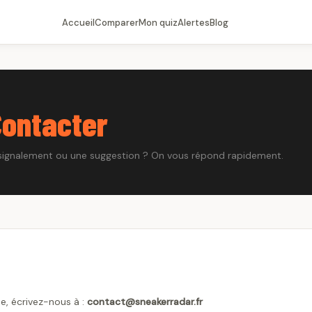
Accueil
Comparer
Mon quiz
Alertes
Blog
Contacter
 signalement ou une suggestion ? On vous répond rapidement.
, écrivez-nous à :
contact@sneakerradar.fr