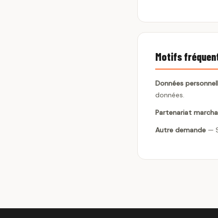
Motifs fréquen
Données personnel
données.
Partenariat march
Autre demande
— S